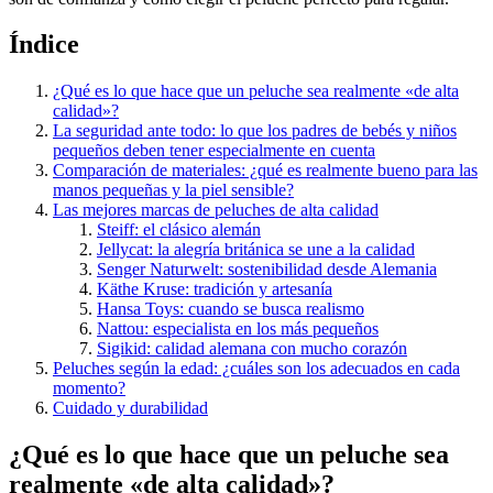
Índice
¿Qué es lo que hace que un peluche sea realmente «de alta
calidad»?
La seguridad ante todo: lo que los padres de bebés y niños
pequeños deben tener especialmente en cuenta
Comparación de materiales: ¿qué es realmente bueno para las
manos pequeñas y la piel sensible?
Las mejores marcas de peluches de alta calidad
Steiff: el clásico alemán
Jellycat: la alegría británica se une a la calidad
Senger Naturwelt: sostenibilidad desde Alemania
Käthe Kruse: tradición y artesanía
Hansa Toys: cuando se busca realismo
Nattou: especialista en los más pequeños
Sigikid: calidad alemana con mucho corazón
Peluches según la edad: ¿cuáles son los adecuados en cada
momento?
Cuidado y durabilidad
¿Qué es lo que hace que un peluche sea
realmente «de alta calidad»?